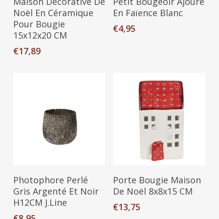
Maison Décorative De
Petit Bougeoir Ajouré
Noël En Céramique
En Faïence Blanc
Pour Bougie
€
4,95
15x12x20 CM
€
17,89
Ajouter Au Panier
Ajouter Au Panier
Photophore Perlé
Porte Bougie Maison
Gris Argenté Et Noir
De Noël 8x8x15 CM
H12CM J.Line
€
13,75
€
8,95