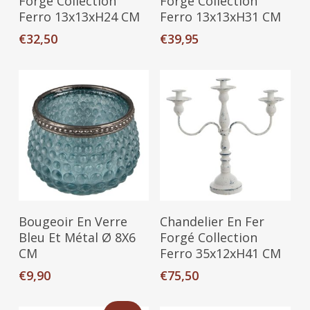
Forgé Collection
Forgé Collection
Ferro 13x13xH24 CM
Ferro 13x13xH31 CM
€
32,50
€
39,95
Ajouter Au Panier
Ajouter Au Panier
Bougeoir En Verre
Chandelier En Fer
Bleu Et Métal Ø 8X6
Forgé Collection
CM
Ferro 35x12xH41 CM
€
9,90
€
75,50