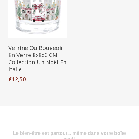
Ajouter Au Panier
Verrine Ou Bougeoir
En Verre 8x8x6 CM
Collection Un Noël En
Italie
€
12,50
Le bien-être est partout... même dans votre boîte
mail !