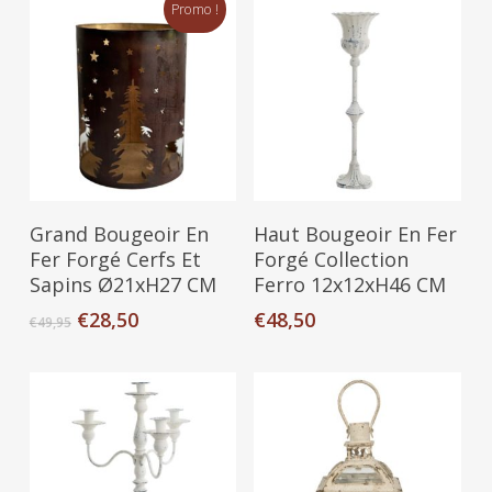
Promo !
Ajouter Au Panier
Ajouter Au Panier
Grand Bougeoir En
Haut Bougeoir En Fer
Fer Forgé Cerfs Et
Forgé Collection
Sapins Ø21xH27 CM
Ferro 12x12xH46 CM
Le
Le
€
28,50
€
48,50
€
49,95
prix
prix
initial
actuel
était :
est :
€49,95.
€28,50.