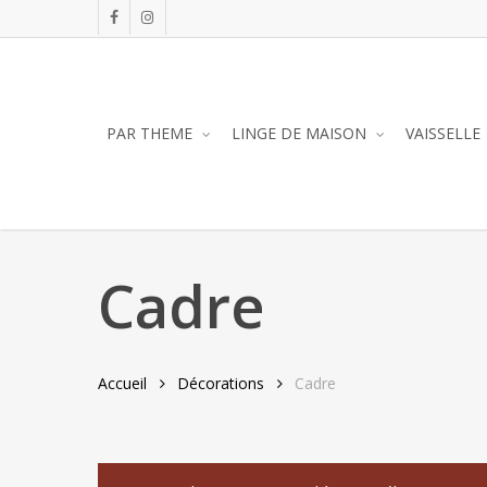
Skip
facebook
instagram
to
main
content
PAR THEME
LINGE DE MAISON
VAISSELLE
Cadre
Accueil
Décorations
Cadre