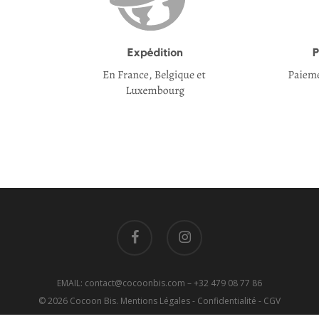
facebook
instagram
EMAIL: contact@cocoonbis.com
– +32 479 08 77 86
© 2026 Cocoon Bis.
Mentions Légales
-
Confidentialité
-
CGV