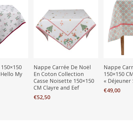
anier
Ajouter Au Panier
Ajouter A
 150×150
Nappe Carrée De Noël
Nappe Carr
 Hello My
En Coton Collection
150×150 CM
Casse Noisette 150×150
« Déjeuner 
CM Clayre and Eef
€
49,00
€
52,50