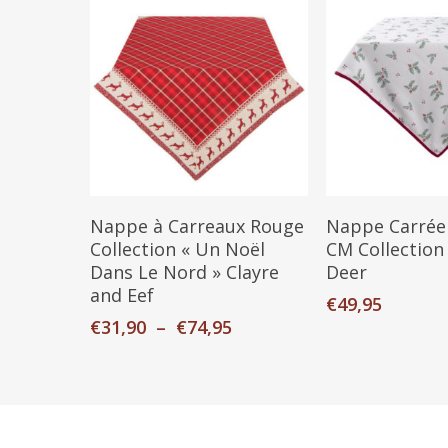
Ce
produit
Choix Des Options
Ajouter Au P
a
Nappe à Carreaux Rouge
Nappe Carrée
plusieurs
Collection « Un Noël
CM Collection
Dans Le Nord » Clayre
Deer
variations.
and Eef
Les
€
49,95
Plage
options
€
31,90
–
€
74,95
de
peuvent
prix :
être
€31,90
choisies
à
sur
€74,95