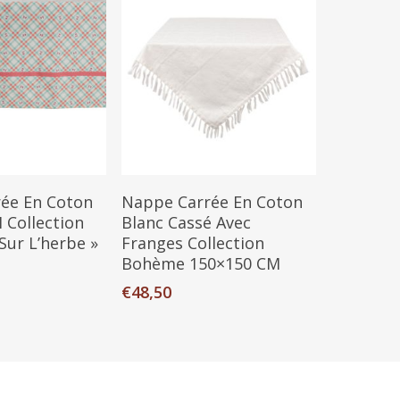
u Panier
Ajouter Au Panier
ée En Coton
Nappe Carrée En Coton
 Collection
Blanc Cassé Avec
Sur L’herbe »
Franges Collection
Bohème 150×150 CM
€
48,50