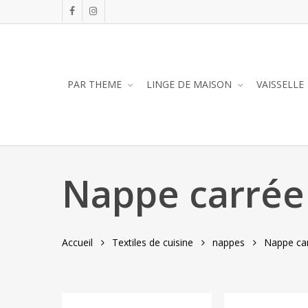
Skip
facebook
instagram
to
main
content
PAR THEME
LINGE DE MAISON
VAISSELLE
Nappe carré
Accueil
Textiles de cuisine
nappes
Nappe ca