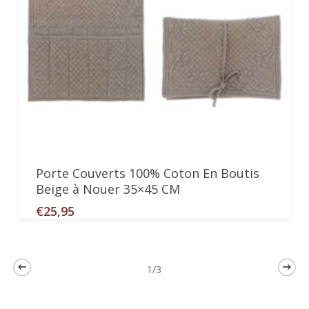
Ajouter Au Panier
Porte Couverts 100% Coton En Boutis
Beige à Nouer 35×45 CM
€
25,95
1/3