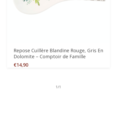
Ajouter Au Panier
Repose Cuillère Blandine Rouge, Gris En
Dolomite – Comptoir de Famille
€
14,90
1/1