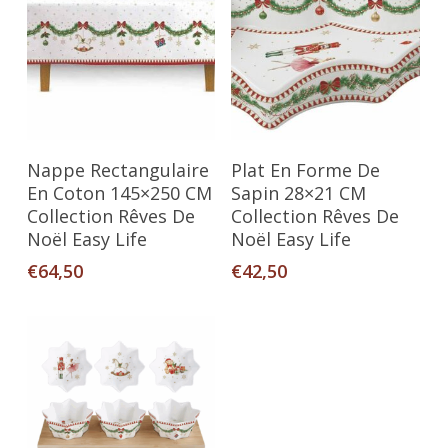
Ajouter Au Panier
Ajouter Au Panier
Nappe Rectangulaire
Plat En Forme De
En Coton 145×250 CM
Sapin 28×21 CM
Collection Rêves De
Collection Rêves De
Noël Easy Life
Noël Easy Life
€
64,50
€
42,50