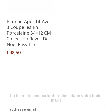
Ajouter Au Panier
Plateau Apéritif Avec
3 Coupelles En
Porcelaine 34×12 CM
Collection Rêves De
Noël Easy Life
€
48,50
Le bien-être est partout... même dans votre boîte
mail !