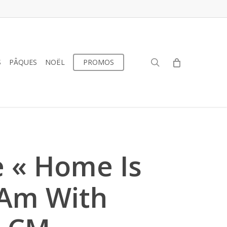
search
S
PÂQUES
NOËL
PROMOS
e « Home Is
 Am With