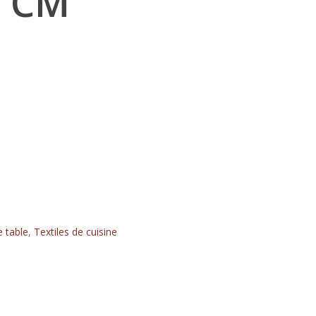
3 CM
e table
,
Textiles de cuisine