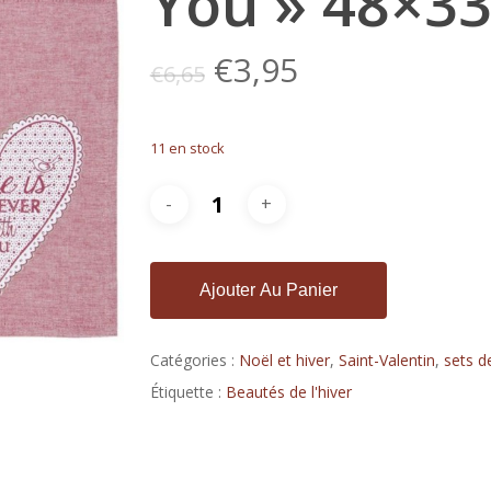
You » 48×3
Le
Le
€
3,95
€
6,65
prix
prix
initial
actuel
11 en stock
était :
est :
€6,65.
€3,95.
Ajouter Au Panier
Catégories :
Noël et hiver
,
Saint-Valentin
,
sets d
Étiquette :
Beautés de l'hiver