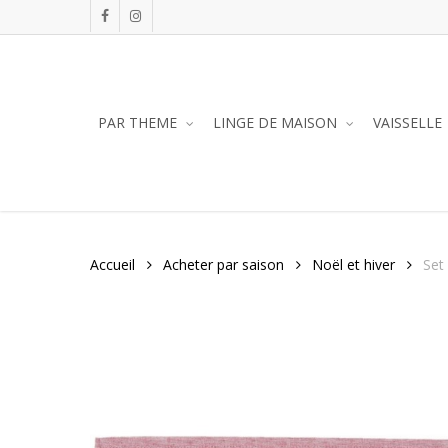
Skip
facebook
instagram
to
main
content
PAR THEME
LINGE DE MAISON
VAISSELLE
Accueil
Acheter par saison
Noël et hiver
Set