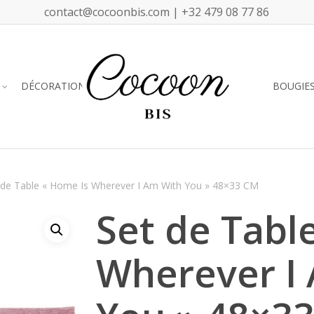
contact@cocoonbis.com | +32 479 08 77 86
DÉCORATION
BOUGIE
 de Table « Home Is Wherever I Am With You » 48×33 CM
Set de Tabl
Wherever I