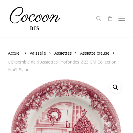
Skip
to
search
Menu
main
content
Accueil
Vaisselle
Assiettes
Assiette creuse
L’Ensemble de 6 Assiettes Profondes Ø23 CM Collection
Noël Blanc