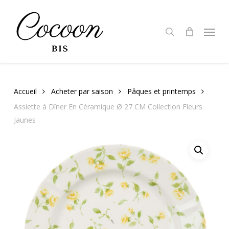
Skip
to
search
Menu
main
content
Accueil
Acheter par saison
Pâques et printemps
Assiette à Dîner En Céramique Ø 27 CM Collection Fleurs
Jaunes