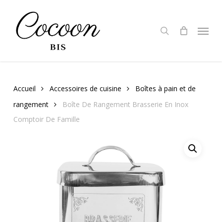
Skip
to
search
Menu
main
content
Accueil
Accessoires de cuisine
Boîtes à pain et de
rangement
Boîte De Rangement Brasserie En Inox
Comptoir De Famille