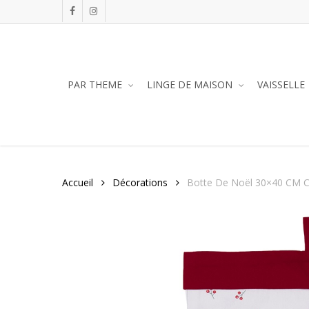
Skip
facebook
instagram
to
main
content
PAR THEME
LINGE DE MAISON
VAISSELLE
Accueil
Décorations
Botte De Noël 30×40 CM Co