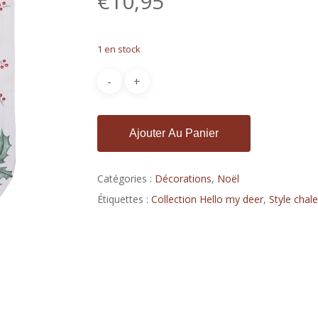
€
10,95
1 en stock
Ajouter Au Panier
Catégories :
Décorations
,
Noël
Étiquettes :
Collection Hello my deer
,
Style chale