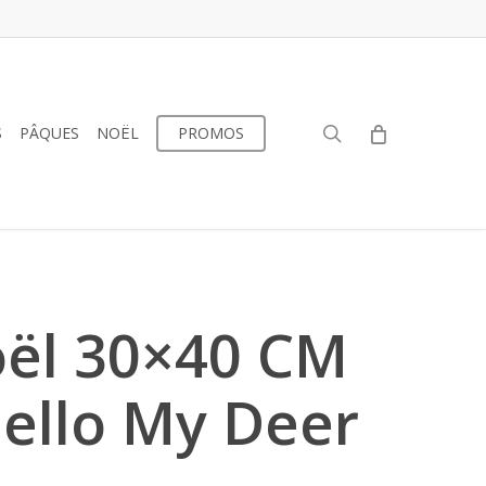
search
S
PÂQUES
NOËL
PROMOS
oël 30×40 CM
Hello My Deer