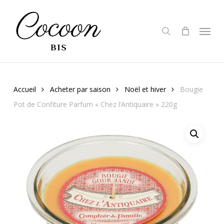
Skip
to
search
Menu
main
content
Accueil
Acheter par saison
Noël et hiver
Bougie
Pot de Confiture Parfum « Chez l’Antiquaire » 220g