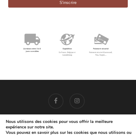
facebook
instagram
Nous utilisons des cookies pour vous offrir la meilleure
expérience sur notre site.
EMAIL: contact@cocoonbis.com
– +32 479 08 77 86
Vous pouvez en savoir plus sur les cookies que nous utilisons ou
© 2026 Cocoon Bis.
Mentions Légales
-
Confidentialité
-
CGV