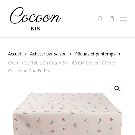
Skip
to
search
Menu
main
content
Accueil
Acheter par saison
Pâques et printemps
Chemin De Table En Coton 50×160 CM Couleur Crème
Collection Coq En Pâte