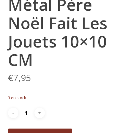
Métal Père
Noël Fait Les
Jouets 10×10
CM
€
7,95
3 en stock