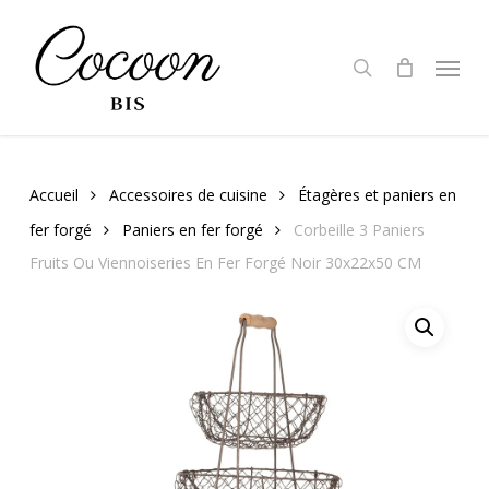
Skip
to
search
Menu
main
content
Accueil
Accessoires de cuisine
Étagères et paniers en
fer forgé
Paniers en fer forgé
Corbeille 3 Paniers
Fruits Ou Viennoiseries En Fer Forgé Noir 30x22x50 CM