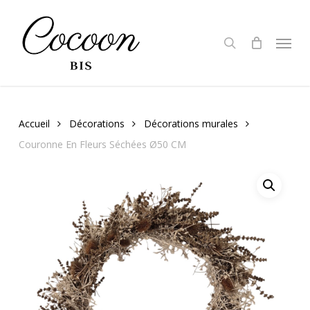
Skip
to
search
Menu
main
content
Accueil
Décorations
Décorations murales
Couronne En Fleurs Séchées Ø50 CM