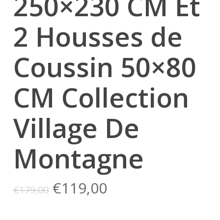
250×230 CM Et
2 Housses de
Coussin 50×80
CM Collection
Village De
Montagne
Le
Le
€
119,00
€
179,00
prix
prix
initial
actuel