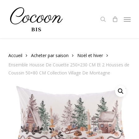
Skip
to
search
Menu
main
content
Accueil
Acheter par saison
Noël et hiver
Ensemble Housse De Couette 250×230 CM Et 2 Housses de
Coussin 50×80 CM Collection Village De Montagne