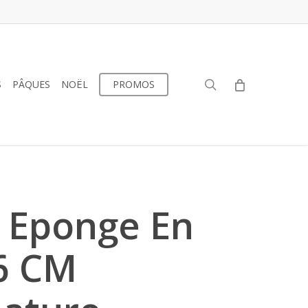
search
S
PÂQUES
NOËL
PROMOS
 Eponge En
6 CM