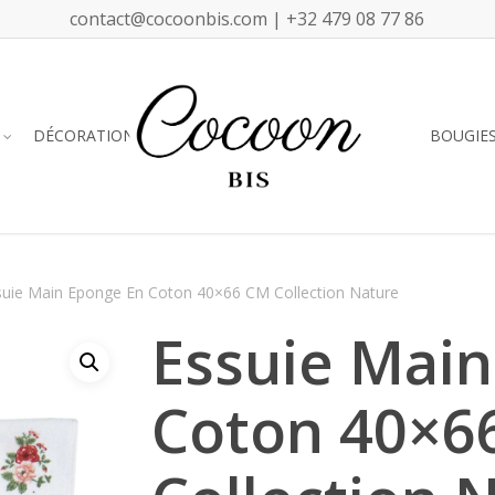
contact@cocoonbis.com | +32 479 08 77 86
DÉCORATION
BOUGIE
suie Main Eponge En Coton 40×66 CM Collection Nature
Essuie Main
Coton 40×6