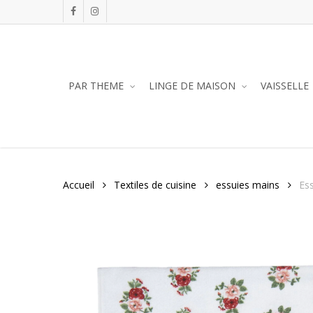
Skip
facebook
instagram
to
main
content
PAR THEME
LINGE DE MAISON
VAISSELLE
Accueil
Textiles de cuisine
essuies mains
Es