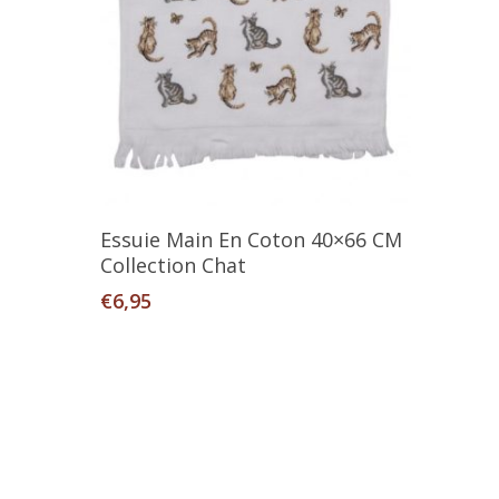
Ajouter Au Panier
Essuie Main En Coton 40×66 CM
Collection Chat
€
6,95