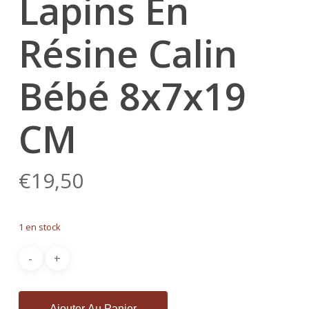
Lapins En
Résine Calin
Bébé 8x7x19
CM
€
19,50
1 en stock
Ajouter Au Panier