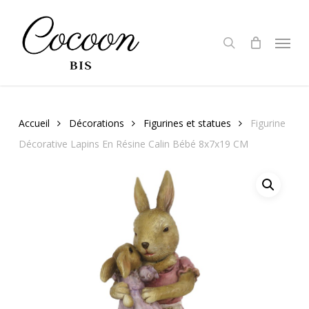
Skip
to
search
Menu
main
content
Accueil
Décorations
Figurines et statues
Figurine
Décorative Lapins En Résine Calin Bébé 8x7x19 CM