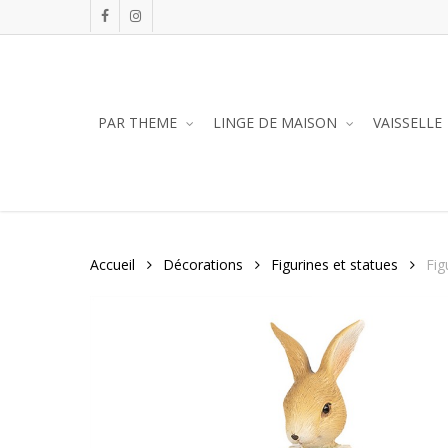
Skip
facebook
instagram
to
main
content
PAR THEME
LINGE DE MAISON
VAISSELLE
Accueil
Décorations
Figurines et statues
Fig