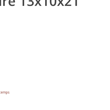
ire 13x10x21
ntemps