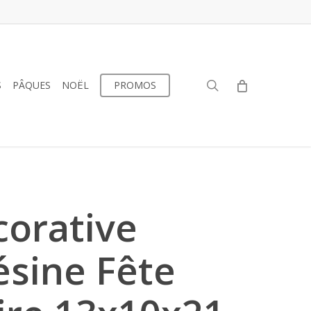
search
S
PÂQUES
NOËL
PROMOS
corative
ésine Fête