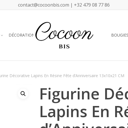
contact@cocoonbis.com | +32 479 08 77 86
DÉCORATION
BOUGIE
urine Décorative Lapins En Résine Fête d’Anniversaire 13x10x21 CM
Figurine Dé
Lapins En R