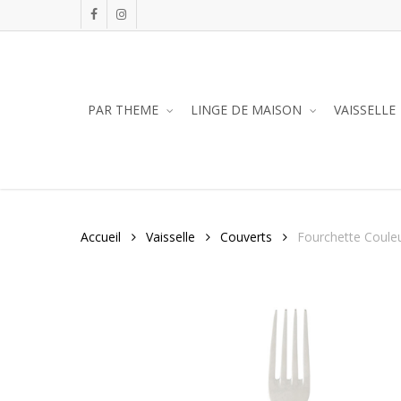
Skip
facebook
instagram
to
main
content
PAR THEME
LINGE DE MAISON
VAISSELLE
Accueil
Vaisselle
Couverts
Fourchette Couleu