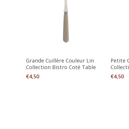
Ajouter Au Panier
Grande Cuillère Couleur Lin
Petite 
Collection Bistro Coté Table
Collect
€
4,50
€
4,50