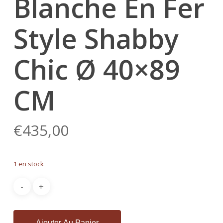
Blanche En Fer
Style Shabby
Chic Ø 40×89
CM
€
435,00
1 en stock
Ajouter Au Panier