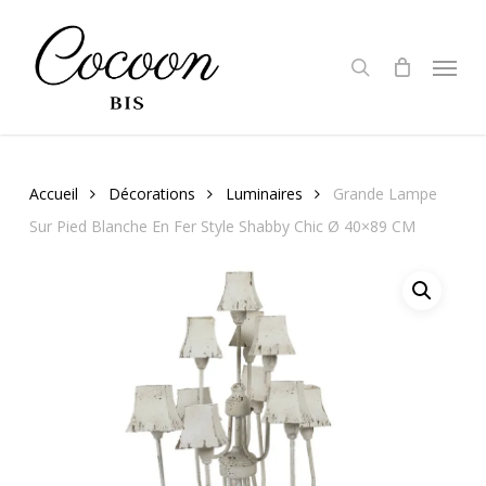
Skip
to
search
Menu
main
content
Accueil
Décorations
Luminaires
Grande Lampe
Sur Pied Blanche En Fer Style Shabby Chic Ø 40×89 CM