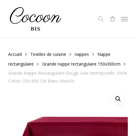
Skip
to
search
Menu
main
content
Accueil
Textiles de cuisine
nappes
Nappe
rectangulaire
Grande nappe rectangulaire 150x300cm
Grande Nappe Rectangulaire Rouge Unie Intemporelle 100%
Coton 150×300 CM Blanc Mariclo