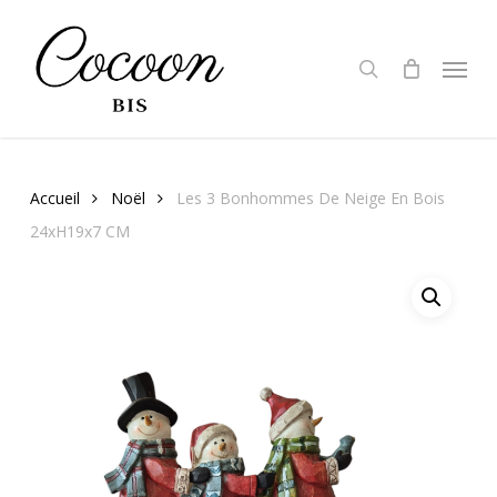
Skip
to
search
Menu
main
content
Accueil
Noël
Les 3 Bonhommes De Neige En Bois
24xH19x7 CM