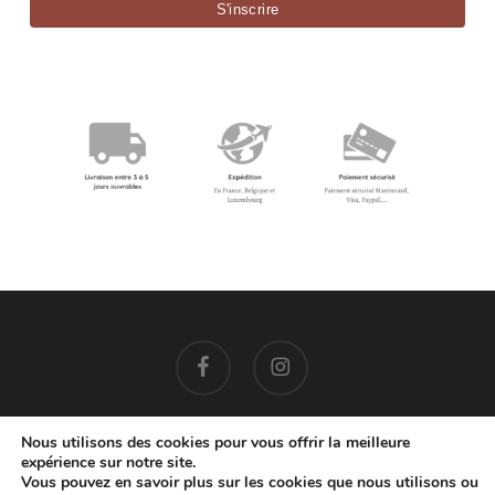
facebook
instagram
Nous utilisons des cookies pour vous offrir la meilleure
expérience sur notre site.
EMAIL: contact@cocoonbis.com
– +32 479 08 77 86
Vous pouvez en savoir plus sur les cookies que nous utilisons ou
© 2026 Cocoon Bis.
Mentions Légales
-
Confidentialité
-
CGV