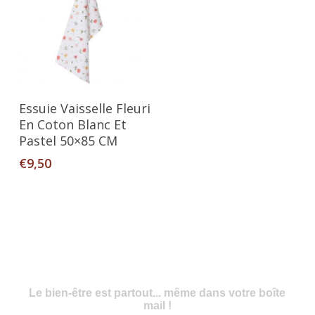
Ajouter Au Panier
Essuie Vaisselle Fleuri
En Coton Blanc Et
Pastel 50×85 CM
€
9,50
Le bien-être est partout... même dans votre boîte
mail !