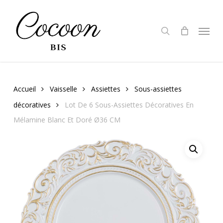
Skip
to
search
Menu
main
content
Accueil
Vaisselle
Assiettes
Sous-assiettes
décoratives
Lot De 6 Sous-Assiettes Décoratives En
Mélamine Blanc Et Doré Ø36 CM