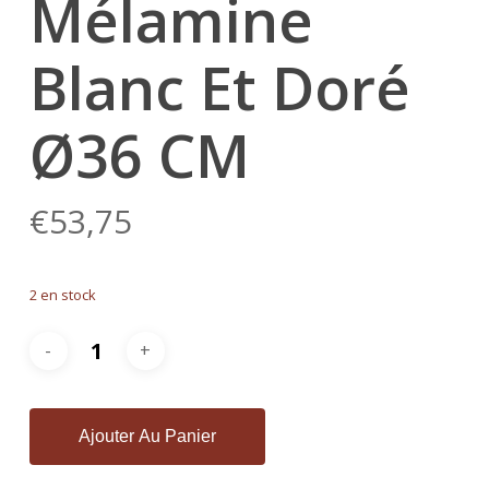
Mélamine
Blanc Et Doré
Ø36 CM
€
53,75
2 en stock
Ajouter Au Panier