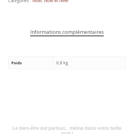
Catégories :
Noël
,
Noël et hiver
Informations complémentaires
0,8 kg
Poids
Le bien-être est partout... même dans votre boîte
mail !