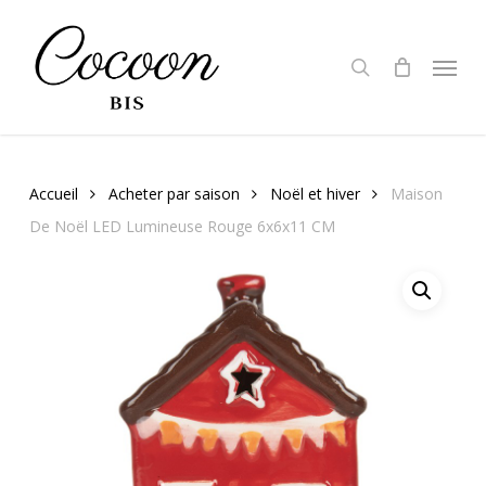
Skip
to
search
Menu
main
content
Accueil
Acheter par saison
Noël et hiver
Maison
De Noël LED Lumineuse Rouge 6x6x11 CM