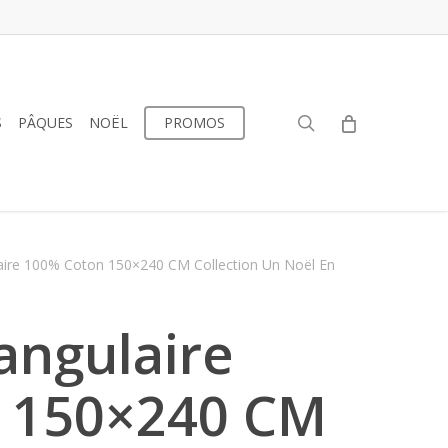
search
S
PÂQUES
NOËL
PROMOS
ire 100% Coton 150×240 CM Collection Un Noël En
angulaire
 150×240 CM