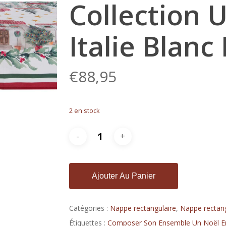
Collection 
Italie Blanc
€
88,95
2 en stock
Ajouter Au Panier
Catégories :
Nappe rectangulaire
,
Nappe rectan
Étiquettes :
Composer Son Ensemble Un Noël En 