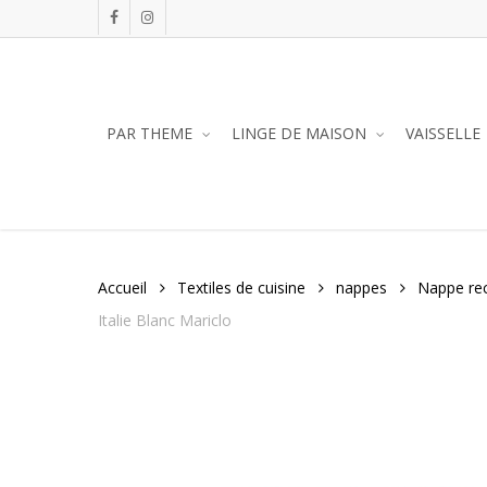
Skip
facebook
instagram
to
main
content
PAR THEME
LINGE DE MAISON
VAISSELLE
Accueil
Textiles de cuisine
nappes
Nappe rec
Italie Blanc Mariclo