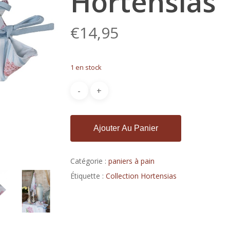
Hortensias
€
14,95
1 en stock
Ajouter Au Panier
Catégorie :
paniers à pain
Étiquette :
Collection Hortensias