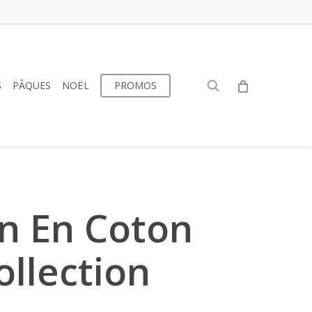
search
S
PÂQUES
NOËL
PROMOS
in En Coton
llection