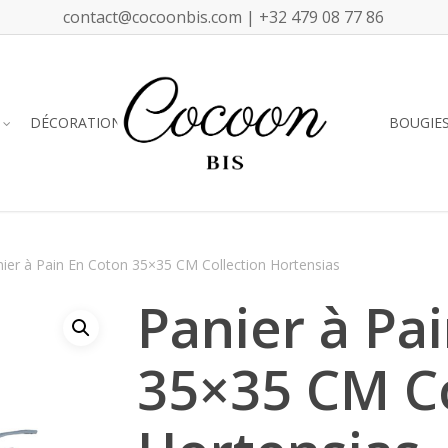
contact@cocoonbis.com | +32 479 08 77 86
DÉCORATION
BOUGIE
ier à Pain En Coton 35×35 CM Collection Hortensias
Panier à Pa
35×35 CM Co