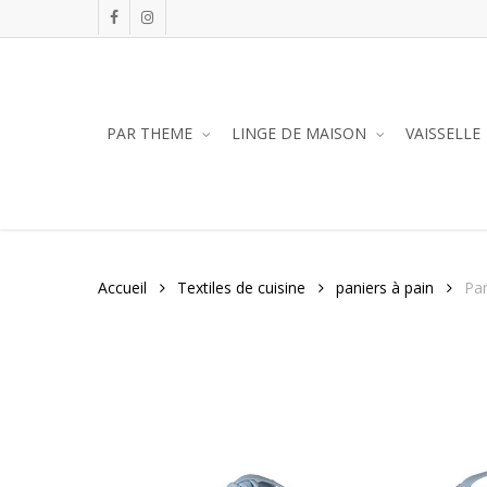
Skip
facebook
instagram
to
main
content
PAR THEME
LINGE DE MAISON
VAISSELLE
Accueil
Textiles de cuisine
paniers à pain
Pan