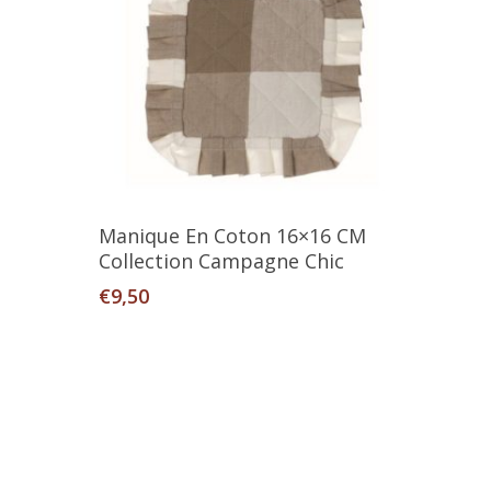
Ajouter Au Panier
Manique En Coton 16×16 CM
Collection Campagne Chic
€
9,50