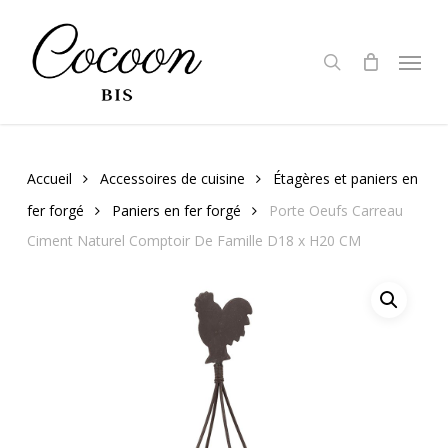
Skip
to
search
Menu
main
content
Accueil
Accessoires de cuisine
Étagères et paniers en
fer forgé
Paniers en fer forgé
Porte Oeufs Carreau
Ciment Naturel Comptoir De Famille D18 x H20 CM