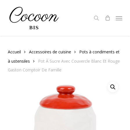
Skip
to
search
Menu
main
content
Accueil
Accessoires de cuisine
Pots à condiments et
à ustensiles
Pot À Sucre Avec Couvercle Blanc Et Rouge
Gaston Comptoir De Famille