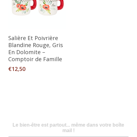
Ajouter Au Panier
Salière Et Poivrière
Blandine Rouge, Gris
En Dolomite –
Comptoir de Famille
€
12,50
Le bien-être est partout... même dans votre boîte
mail !