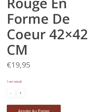
Rouge En
Forme De
Coeur 42×42
CM
€
19,95
1 en stock
Ajouter Au Panier