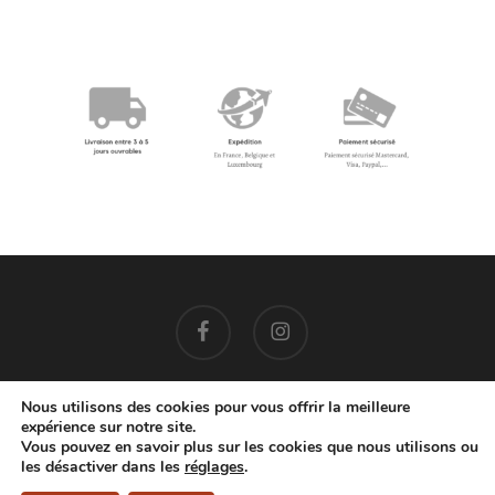
facebook
instagram
Nous utilisons des cookies pour vous offrir la meilleure
expérience sur notre site.
EMAIL: contact@cocoonbis.com
– +32 479 08 77 86
Vous pouvez en savoir plus sur les cookies que nous utilisons ou
© 2026 Cocoon Bis.
Mentions Légales
-
Confidentialité
-
CGV
les désactiver dans les
réglages
.