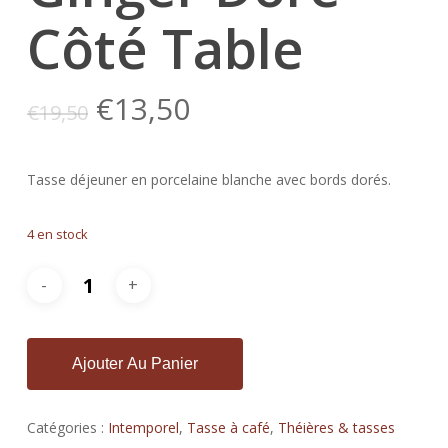
Côté Table
Le
Le
€
13,50
€
19,50
prix
prix
initial
actuel
Tasse déjeuner en porcelaine blanche avec bords dorés.
était :
est :
€19,50.
€13,50.
4 en stock
Ajouter Au Panier
Catégories :
Intemporel
,
Tasse à café
,
Théières & tasses