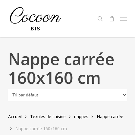
Skip
to
search
Menu
main
content
Nappe carrée
160x160 cm
Accueil
Textiles de cuisine
nappes
Nappe carrée
Nappe carrée 160x160 cm