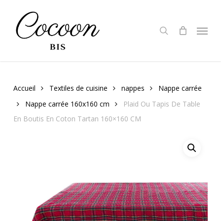
Skip
to
search
Menu
main
content
Accueil
Textiles de cuisine
nappes
Nappe carrée
Nappe carrée 160x160 cm
Plaid Ou Tapis De Table
En Boutis En Coton Tartan 160×160 CM