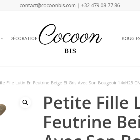
contact@cocoonbis.com | +32 479 08 77 86
DÉCORATION
BOUGIE
ite Fille Lutin En Feutrine Beige Et Gris Avec Son Bougeoir 14xH25 C
Petite Fille 
Feutrine Bei