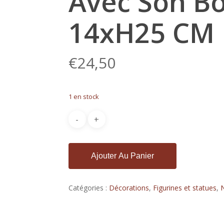
Avec Son B
14xH25 CM
€
24,50
1 en stock
Ajouter Au Panier
Catégories :
Décorations
,
Figurines et statues
,