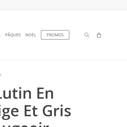
search
S
PÂQUES
NOËL
PROMOS
M
Lutin En
ge Et Gris