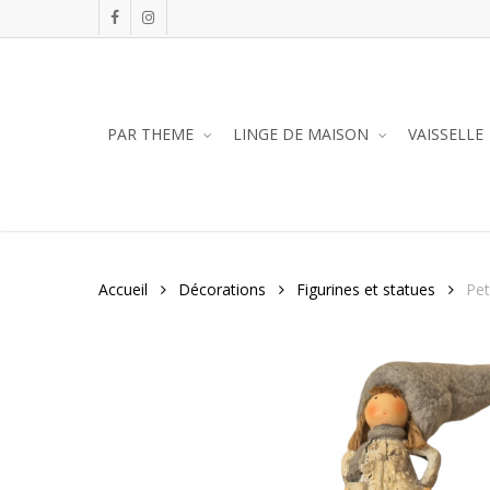
Skip
facebook
instagram
to
main
content
PAR THEME
LINGE DE MAISON
VAISSELLE
Accueil
Décorations
Figurines et statues
Pet