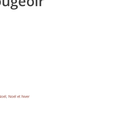
ougeoir
Noël
,
Noël et hiver