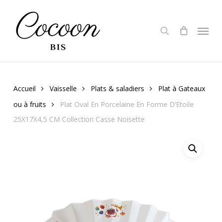
Skip
to
search
Menu
main
content
Accueil
Vaisselle
Plats & saladiers
Plat à Gateaux
ou à fruits
Plat Oval En Porcelaine En Forme D’Etoile
25X17X4,5 CM Collection Casse Noisette