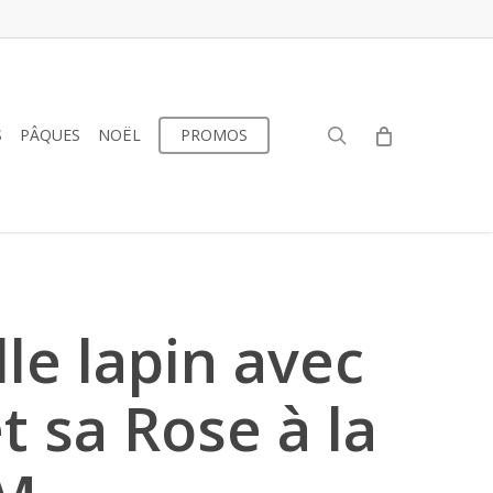
search
S
PÂQUES
NOËL
PROMOS
e lapin avec
t sa Rose à la