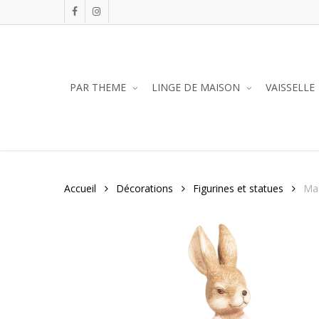
Skip
facebook
instagram
to
main
content
PAR THEME
LINGE DE MAISON
VAISSELLE
Accueil
Décorations
Figurines et statues
Mad