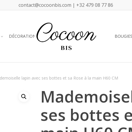
contact@cocoonbis.com | +32 479 08 77 86
DÉCORATION
BOUGIE
emoiselle lapin avec ses bottes et sa Rose à la main H60 CM
Mademoisell
ses bottes e