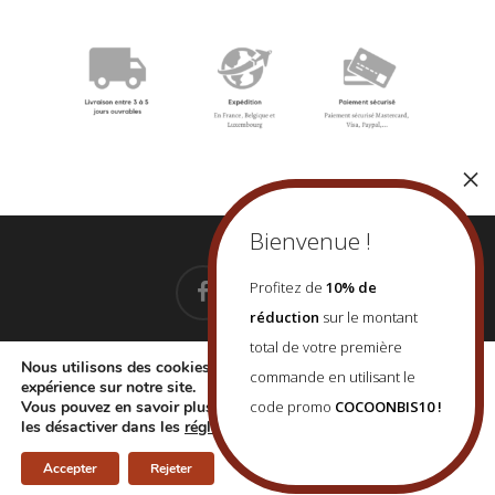
facebook
instagram
Profitez de
10% de
réduction
sur le montant
total de votre première
Nous utilisons des cookies pour vous offrir la meilleure
commande en utilisant le
expérience sur notre site.
EMAIL: contact@cocoonbis.com
– +32 479 08 77 86
Vous pouvez en savoir plus sur les cookies que nous utilisons ou
code promo
COCOONBIS10 !
© 2026 Cocoon Bis.
Mentions Légales
-
Confidentialité
-
CGV
les désactiver dans les
réglages
.
Accepter
Rejeter